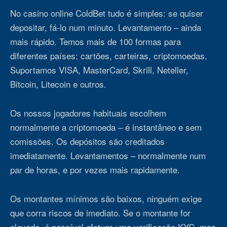
No casino online ColdBet tudo é simples: se quiser
depositar, fá-lo num minuto. Levantamento – ainda
mais rápido. Temos mais de 100 formas para
diferentes países: cartões, carteiras, criptomoedas.
Suportamos VISA, MasterCard, Skrill, Neteller,
Bitcoin, Litecoin e outros.
Os nossos jogadores habituais escolhem
normalmente a criptomoeda – é instantâneo e sem
comissões. Os depósitos são creditados
imediatamente. Levantamentos – normalmente num
par de horas, e por vezes mais rapidamente.
Os montantes mínimos são baixos, ninguém exige
que corra riscos de imediato. Se o montante for
elevado, é possível efetuar uma verificação KYC, mas