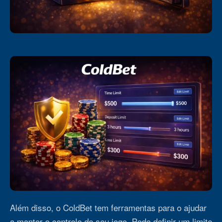
Além disso, o ColdBet tem ferramentas para o ajudar
a manter o controlo do seu jogo. Pode definir um limite