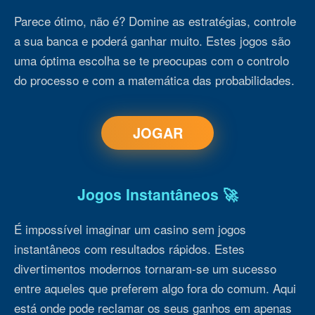
Parece ótimo, não é? Domine as estratégias, controle
a sua banca e poderá ganhar muito. Estes jogos são
uma óptima escolha se te preocupas com o controlo
do processo e com a matemática das probabilidades.
JOGAR
Jogos Instantâneos 🚀
É impossível imaginar um casino sem jogos
instantâneos com resultados rápidos. Estes
divertimentos modernos tornaram-se um sucesso
entre aqueles que preferem algo fora do comum. Aqui
está onde pode reclamar os seus ganhos em apenas