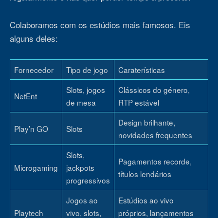
Colaboramos com os estúdios mais famosos. Eis
alguns deles:
Fornecedor
Tipo de jogo
Caraterísticas
Slots, jogos
Clássicos do género,
NetEnt
de mesa
RTP estável
Design brilhante,
Play’n GO
Slots
novidades frequentes
Slots,
Pagamentos recorde,
Microgaming
jackpots
títulos lendários
progressivos
Jogos ao
Estúdios ao vivo
Playtech
vivo, slots,
próprios, lançamentos