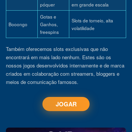
póquer
em grande escala
Gotas e
Slots de torneio, alta
Booongo
Ganhos,
volatilidade
freespins
Também oferecemos slots exclusivas que não
encontrará em mais lado nenhum. Estes são os
nossos jogos desenvolvidos internamente e de marca
criados em colaboração com streamers, bloggers e
meios de comunicação famosos.
JOGAR