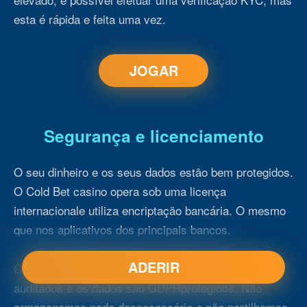
esta é rápida e feita uma vez.
JOGAR
Segurança e licenciamento
O seu dinheiro e os seus dados estão bem protegidos.
O
Cold Bet casino
opera sob uma licença
internacionale utiliza encriptação bancária. O mesmo
que nos aplicativos dos principais bancos.
ADERIR
Os jogos são executados em certificado GSF, são
auditados e os dados são GDPRprotegidos. Não
armazenamos nada desnecessário e não partilhamos