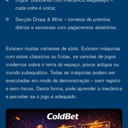
cada volta é única;
Secção Drops & Wins – torneios de prémios
diários e semanais com pagamentos aleatórios.
Existem muitas variantes de slots. Existem máquinas
com setes clássicos ou frutas, se versões de jogos
modernos sobre o tema do espaço, povos antigos ou
mundo subaquático. Todas as máquinas podem ser
executadas em modo de demonstração – sem registo
e sem riscos. Desta forma, pode aprender a mecânica
e perceber se o jogo é adequado.